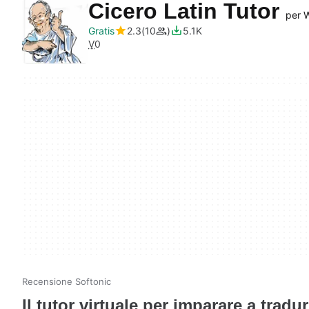
Cicero Latin Tutor
per 
Gratis
2.3
10
5.1K
V
0
Recensione Softonic
Il tutor virtuale per imparare a tradur