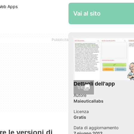
Web Apps
Vai al sito
Dettagli dell'app
1/4
Autore
Maieuticallabs
Licenza
Gratis
Data di aggiornamento
re le versioni di
7 giugno 2012